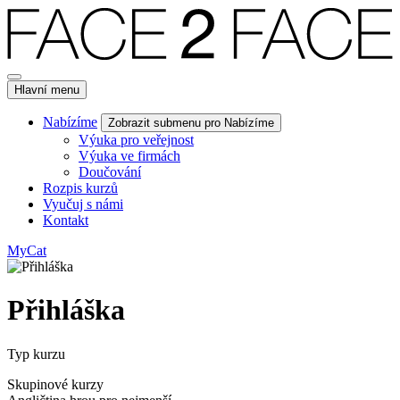
Hlavní menu
Nabízíme
Zobrazit submenu pro Nabízíme
Výuka pro veřejnost
Výuka ve firmách
Doučování
Rozpis kurzů
Vyučuj s námi
Kontakt
MyCat
Přihláška
Typ kurzu
Skupinové kurzy