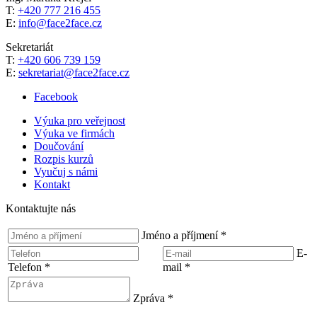
T:
+420 777 216 455
E:
info@face2face.cz
Sekretariát
T:
+420 606 739 159
E:
sekretariat@face2face.cz
Facebook
Výuka pro veřejnost
Výuka ve firmách
Doučování
Rozpis kurzů
Vyučuj s námi
Kontakt
Kontaktujte nás
Jméno a příjmení
*
E-
Telefon
*
mail
*
Zpráva
*