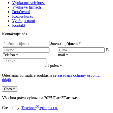
Výuka pro veřejnost
Výuka ve firmách
Doučování
Rozpis kurzů
Vyučuj s námi
Kontakt
Kontaktujte nás
Jméno a příjmení
*
E-
Telefon
*
mail
*
Zpráva
*
Odesláním formuláře souhlasíte se
zásadami ochrany osobních
údajů
.
Odeslat
Všechna práva vyhrazena 2025
Face2Face s.r.o.
Ⓡ
Created by:
Teschner
group s.r.o.